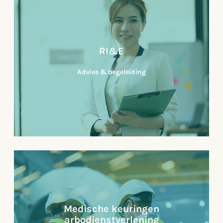
PAGO
PAGO staat voor Periodiek
Arbeidsgezondheidskundig Onderzoek. Het is een
medisch onderzoek dat regelmatig wordt uitgevoerd
RI&E
bij werknemers om ...
Advies & begeleiding
Lees verder
RI&E
RI&E staat voor Risico-Inventarisatie en -Evaluatie.
Het is een systematische inventarisatie en evaluatie
Medische keuringen
van de risico's op het gebied van veiligheid,
arbodienstverlening
gezondheid...