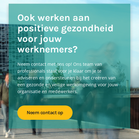
Voor mensen met een afstand tot de arbeidsmarkt
is werk vinden en behouden vaak erg lastig. Om
Ook werken aan
hen zoveel mogelijk te laten participeren in het
positieve gezondheid
arbeidsproces en daarmee bij te dragen aan hun...
voor jouw
Lees verder
werknemers?
Neem contact met ons op! Ons team van
professionals staat voor je klaar om je te
adviseren en ondersteunen bij het creëren van
een gezonde en veilige werkomgeving voor jouw
organisatie en medewerkers.
Neem contact op