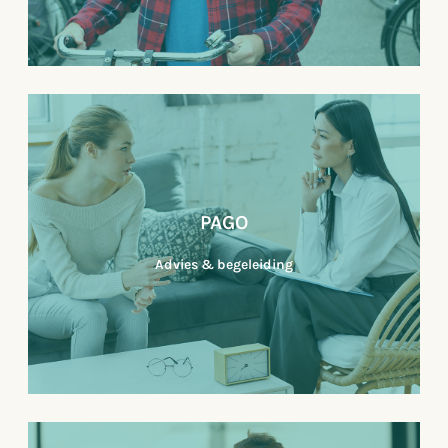
Verzuimbegeleiding
Verzuim is een uitdaging waar veel bedrijven mee
te maken krijgen. Het kan een aanzienlijke impact
hebben op zowel de medewerkers als de
PAGO
organisatie als geheel...
Advies & begeleiding
Lees verder