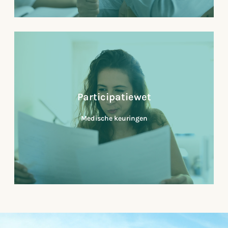
WMO
Wanneer de zelfredzaamheid en daarmee
maatschappelijke participatie van mensen
verslechterd, kunnen zij aanspraak maken op de
Participatiewet
Wet Maatschappelijke Ondersteuning (WMO)...
Medische keuringen
Lees verder
Participatiewet