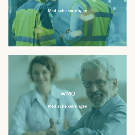
Medische keuringen
Lees verder
Medische keuringen arbodienstverlening
Medische keuringen in de arbodienstverlening
sector, ook wel beroepsgerelateerde medische
keuringen genoemd, zijn keuringen die voor
WMO
bepaalde risicovolle...
Medische keuringen
Lees verder