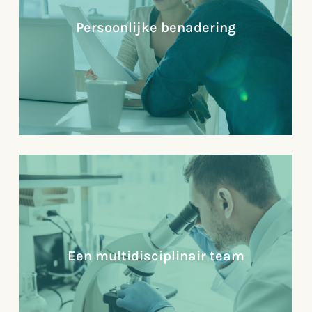
langetermijnoplossing. We kijken naar de mens
achter de professional en leren de bedrijfscultuur
Persoonlijke benadering
van organisaties echt kennen, om zo tot
(datagedreven) langetermijnoplossingen te komen.
Lees verder
Persoonlijke benadering
Korte lijnen, een vast aanspreekpunt en direct
contact mag je van ons verwachten. We bieden onze
klanten maatwerk op basis van wat jouw mensen
nodig hebben. We hebben alle disciplines in huis
om de gezondheid van jouw organisatie naar een
Een multidisciplinair team
hoger niveau te brengen.
Lees verder