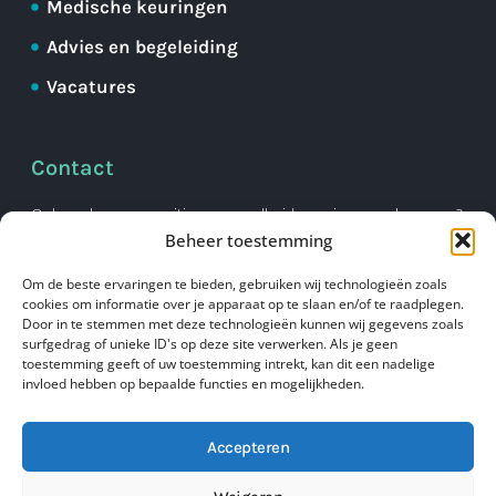
Medische keuringen
Advies en begeleiding
Vacatures
Contact
Ook werken aan positieve gezondheid voor jouw werknemers?
Neem contact met ons op.
Beheer toestemming
Om de beste ervaringen te bieden, gebruiken wij technologieën zoals
cookies om informatie over je apparaat op te slaan en/of te raadplegen.
Maak een afspraak
Door in te stemmen met deze technologieën kunnen wij gegevens zoals
surfgedrag of unieke ID's op deze site verwerken. Als je geen
toestemming geeft of uw toestemming intrekt, kan dit een nadelige
invloed hebben op bepaalde functies en mogelijkheden.
Accepteren