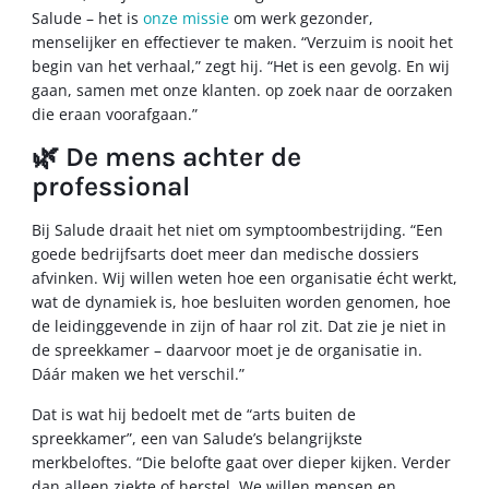
Salude – het is
onze missie
om werk gezonder,
menselijker en effectiever te maken. “Verzuim is nooit het
begin van het verhaal,” zegt hij. “Het is een gevolg. En wij
gaan, samen met onze klanten. op zoek naar de oorzaken
die eraan voorafgaan.”
🌿 De mens achter de
professional
Bij Salude draait het niet om symptoombestrijding. “Een
goede bedrijfsarts doet meer dan medische dossiers
afvinken. Wij willen weten hoe een organisatie écht werkt,
wat de dynamiek is, hoe besluiten worden genomen, hoe
de leidinggevende in zijn of haar rol zit. Dat zie je niet in
de spreekkamer – daarvoor moet je de organisatie in.
Dáár maken we het verschil.”
Dat is wat hij bedoelt met de “arts buiten de
spreekkamer”, een van Salude’s belangrijkste
merkbeloftes. “Die belofte gaat over dieper kijken. Verder
dan alleen ziekte of herstel. We willen mensen en