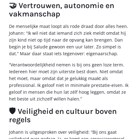
🤝 Vertrouwen, autonomie en
vakmanschap
De menselijke maat loopt als rode draad door alles heen.
Johann: “Ik wil niet dat iemand zich ziek meldt omdat hij
zijn kind niet op tijd naar de opvang kan brengen. Dan
begin je bij Salude gewoon een uur later. Zo simpel is
dat.” Maar daar staat iets tegenover: eigenaarschap.
“Verantwoordelijkheid nemen is bij ons geen loze term.
Iedereen hier moet zijn uiterste best doen. Niet omdat
het moet, maar omdat dat je gelukkig maakt als
professional. Ik geloof niet in minimale prestatie-eisen. Ik
geloof in mensen die hun lat zélf hoog leggen, omdat ze
het beste uit zichzelf willen halen.”
🛡️ Veiligheid en cultuur boven
regels
Johann is uitgesproken over veiligheid: “Bij ons gaat
veiligheid over gedrag. Ja, er komt een agressieprotocol,